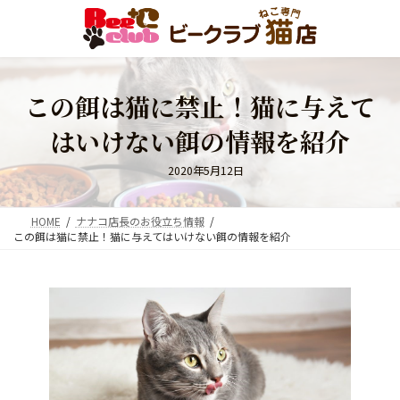
コ
ナ
ン
ビ
テ
ゲ
ン
ー
ツ
シ
この餌は猫に禁止！猫に与えて
へ
ョ
ス
ン
はいけない餌の情報を紹介
キ
に
ッ
移
プ
動
2020年5月12日
HOME
ナナコ店長のお役立ち情報
この餌は猫に禁止！猫に与えてはいけない餌の情報を紹介