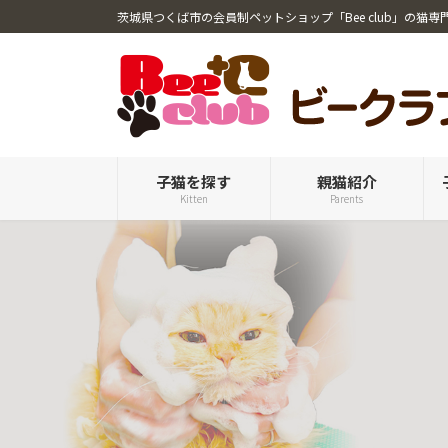
コ
ナ
茨城県つくば市の会員制ペットショップ「Bee club」の猫専
ン
ビ
テ
ゲ
ン
ー
ツ
シ
へ
ョ
ス
ン
キ
に
子猫を探す
親猫紹介
Kitten
Parents
ッ
移
プ
動