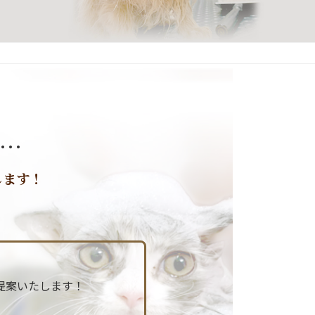
…
します！
提案いたします！