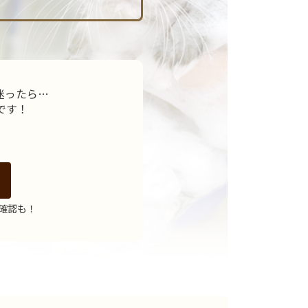
迷ったら…
です！
の確認も！