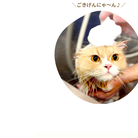
＼
ごきげんにゃ〜ん
♪／