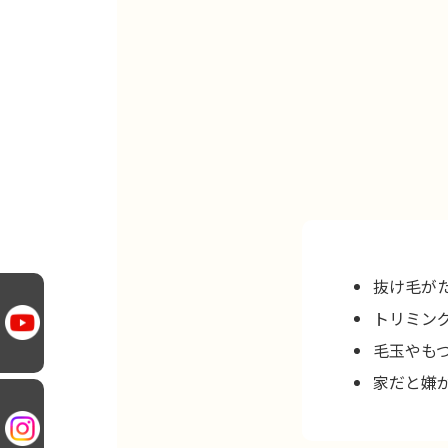
抜け毛が
トリミン
毛玉やも
家だと嫌