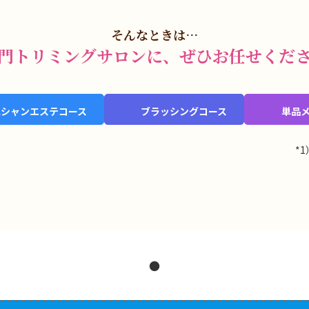
そんなとき
は
…
門トリミングサロンに
、
ぜひ
お任せくだ
泡シャンエステコース
ブラッシングコース
単品
*
●