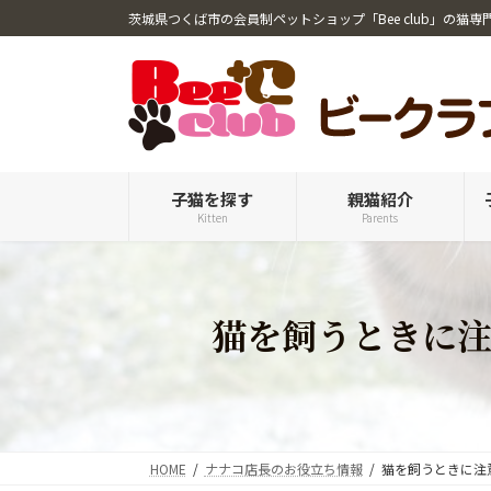
コ
ナ
茨城県つくば市の会員制ペットショップ「Bee club」の猫専
ン
ビ
テ
ゲ
ン
ー
ツ
シ
へ
ョ
ス
ン
キ
に
子猫を探す
親猫紹介
Kitten
Parents
ッ
移
プ
動
猫を飼うときに
HOME
ナナコ店長のお役立ち情報
猫を飼うときに注