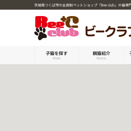
コ
ナ
茨城県つくば市の会員制ペットショップ「Bee club」の猫専
ン
ビ
テ
ゲ
ン
ー
ツ
シ
へ
ョ
ス
ン
キ
に
子猫を探す
親猫紹介
Kitten
Parents
ッ
移
プ
動