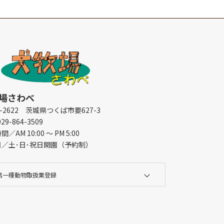
場さわべ
0-2622 茨城県つくば市要627-3
029-864-3509
／AM 10:00 ～ PM 5:00
日／土･日･祝日開園（予約制）
第一種動物取扱業登録