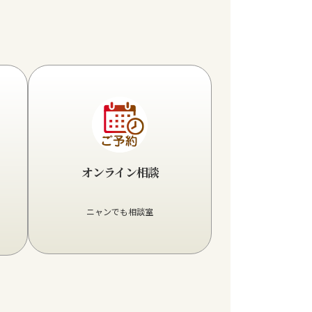
グ
ル
ー
プ
リ
ン
オンライン相談
ク
ニャンでも相談室