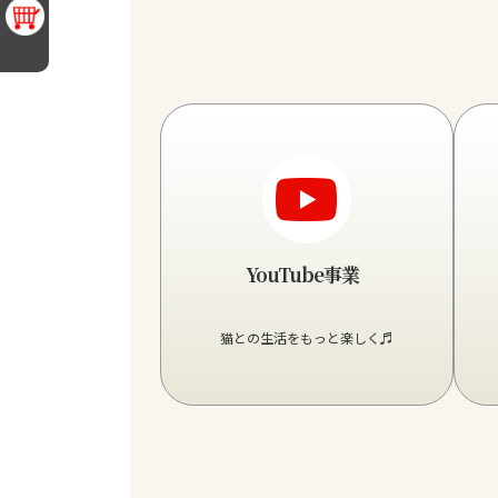
グ
グ
ル
ル
ー
ー
プ
プ
リ
リ
ン
ン
YouTube事業
ク
ク
猫との生活をもっと楽しく♬