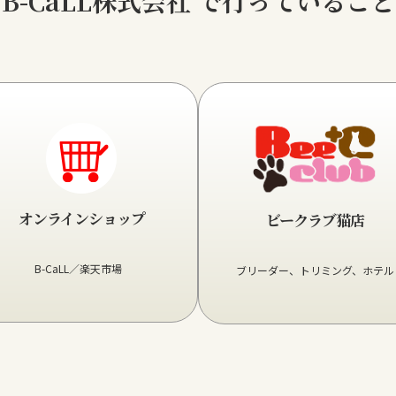
B-CaLL株式会社 で
行っていること
グ
ル
ー
プ
リ
ン
オンラインショップ
ビークラブ猫店
ク
B-CaLL／楽天市場
ブリーダー、トリミング、ホテル