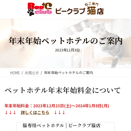
コ
ナ
ン
ビ
テ
ゲ
ン
ー
ツ
シ
へ
ョ
年末年始ペットホテルのご案内
ス
ン
キ
に
ッ
移
2023年11月3日
プ
動
HOME
お知らせ
年末年始ペットホテルのご案内
ペットホテル年末年始料金について
年末年始料金：2023年12月23日(土)～2024年1月8日(月)
↓↓↓
詳しくはこちら
↓↓↓
猫専用ペットホテル | ビークラブ猫店