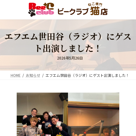
コ
ナ
ン
ビ
テ
ゲ
ン
ー
ツ
シ
エフエム世田谷（ラジオ）にゲス
へ
ョ
ス
ン
ト出演しました！
キ
に
ッ
移
プ
動
2026年5月26日
HOME
お知らせ
エフエム世田谷（ラジオ）にゲスト出演しました！